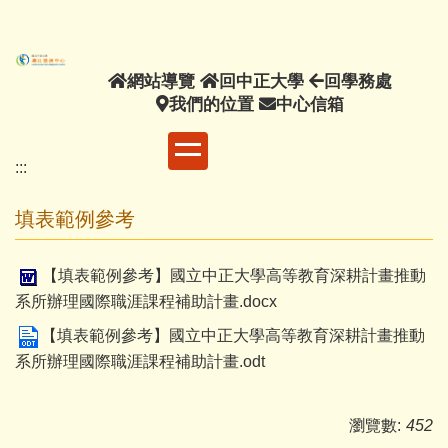
主
要
內
網
回
回
網站導覽
回中正大學
回學務處
容
站
我
中
中
學
我們的位置
中心信箱
區
導
們
正
心
務
覽
的
大
信
處
:::
位
學
箱
置
填表範例參考
【填表範例參考】國立中正大學高等教育深耕計畫推動
系所辦理國際職涯課程補助計畫.docx
【填表範例參考】國立中正大學高等教育深耕計畫推動
系所辦理國際職涯課程補助計畫.odt
瀏覽數:
452