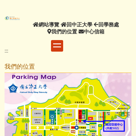
主
要
內
網
回
回
網站導覽
回中正大學
回學務處
容
站
我
中
中
學
我們的位置
中心信箱
區
導
們
正
心
務
覽
的
大
信
處
:::
位
學
箱
置
我們的位置