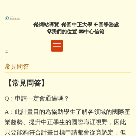
主
要
內
網
回
回
網站導覽
回中正大學
回學務處
容
站
我
中
中
學
我們的位置
中心信箱
區
導
們
正
心
務
覽
的
大
信
處
:::
位
學
箱
置
常見問答
【常見問答】
Q：申請一定會通過嗎？
A：此計畫目的為協助學生了解各領域的國際產
業趨勢、提升中正學生的國際職涯視野，因此
只要能夠符合計畫目標申請都會從寬認定，但