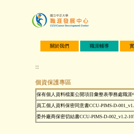
主
要
內
容
區
關於我們
職涯輔導
:::
個資保護專區
保有個人資料檔案公開項目彙整表學務處職涯中心
員工個人資料保密同意書CCU-PIMS-D-001_v1.3_10
委外廠商保密切結書CCU-PIMS-D-002_v1.2-107.1