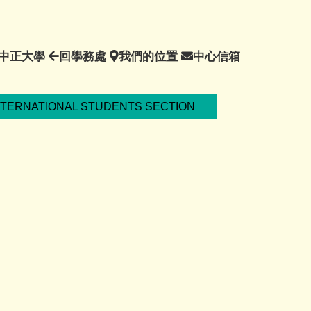
回
回
我
中
中正大學
回學務處
我們的位置
中心信箱
中
學
們
心
正
務
的
信
大
處
位
箱
NTERNATIONAL STUDENTS SECTION
學
置