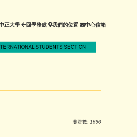
回
回
我
中
中正大學
回學務處
我們的位置
中心信箱
中
學
們
心
正
務
的
信
大
處
位
箱
NTERNATIONAL STUDENTS SECTION
學
置
瀏覽數:
1666