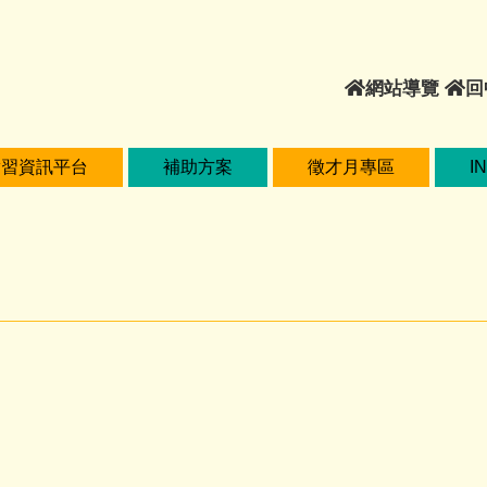
網
網站導覽
回
站
導
覽
實習資訊平台
補助方案
徵才月專區
I