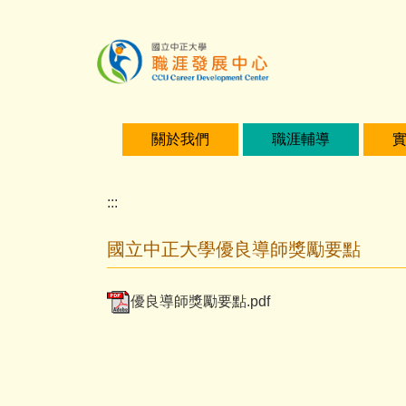
主
要
內
容
區
關於我們
職涯輔導
:::
國立中正大學優良導師獎勵要點
優良導師獎勵要點.pdf