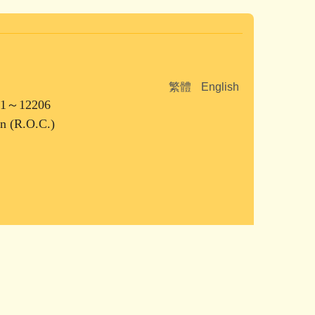
繁體
English
1～12206
an (R.O.C.)