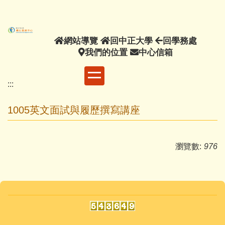
主
要
內
網
回
回
網站導覽
回中正大學
回學務處
容
站
我
中
中
學
我們的位置
中心信箱
區
導
們
正
心
務
覽
的
大
信
處
:::
位
學
箱
置
1005英文面試與履歷撰寫講座
瀏覽數:
976