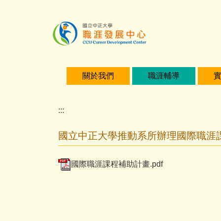
主
要
內
容
區
關於我們
職涯輔導
:::
國立中正大學推動系所辦理國際職涯
國際職涯課程補助計畫.pdf