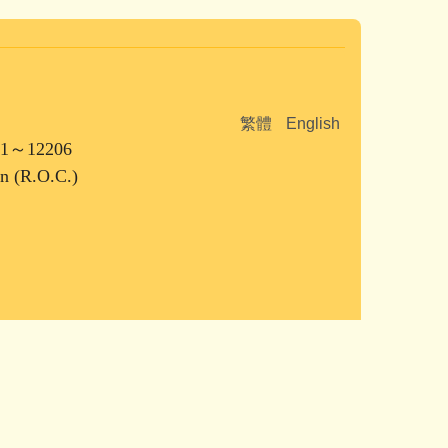
繁體
English
1～12206
an (R.O.C.)