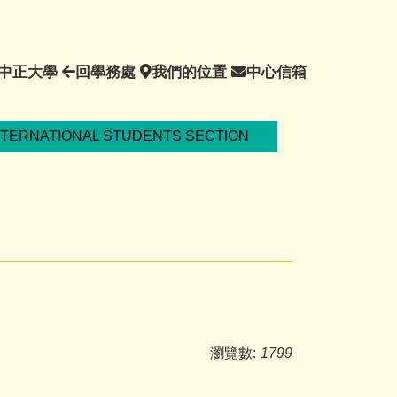
回
回
我
中
中正大學
回學務處
我們的位置
中心信箱
中
學
們
心
正
務
的
信
大
處
位
箱
NTERNATIONAL STUDENTS SECTION
學
置
瀏覽數:
1799