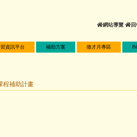
網
網站導覽
回
站
導
覽
實習資訊平台
補助方案
徵才月專區
I
課程補助計畫