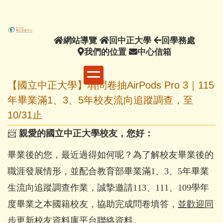
主
要
內
網
回
回
網站導覽
回中正大學
回學務處
容
站
我
中
中
學
我們的位置
中心信箱
區
導
們
正
心
務
覽
的
大
信
處
【國立中正大學】填問卷抽AirPods Pro 3｜115
位
學
箱
置
年畢業滿1、3、5年校友流向追蹤調查，至
10/31止
📨
親愛的國立中正大學校友，您好：
畢業後的您，最近過得如何呢？為了解校友畢業後的
職涯發展情形，並配合教育部畢業滿1、3、5年畢業
生流向追蹤調查作業，誠摯邀請113、111、109學年
度畢業之本國籍校友，協助完成問卷填答，
並歡迎同
步更新校友資料庫平台聯絡資料
。