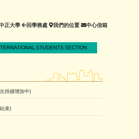
回
回
我
中
中正大學
回學務處
我們的位置
中心信箱
中
學
們
心
正
務
的
信
大
處
位
箱
NTERNATIONAL STUDENTS SECTION
學
置
場次持續增加中)
已結束)