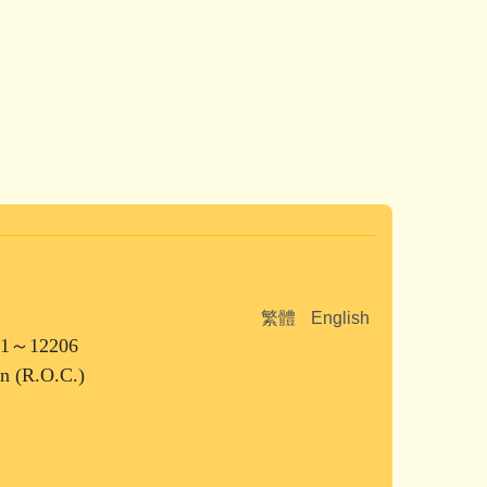
繁體
English
1～12206
an (R.O.C.)