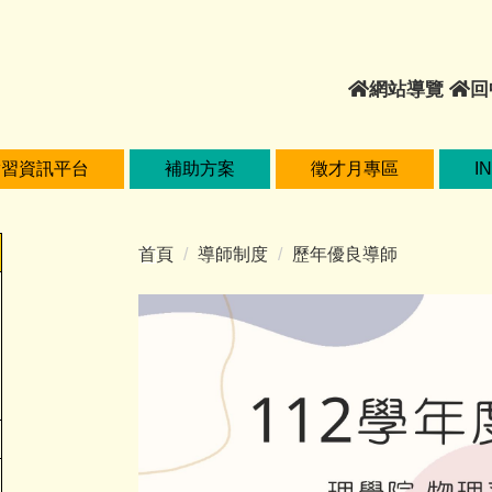
網
網站導覽
回
站
導
覽
實習資訊平台
補助方案
徵才月專區
I
首頁
導師制度
歷年優良導師