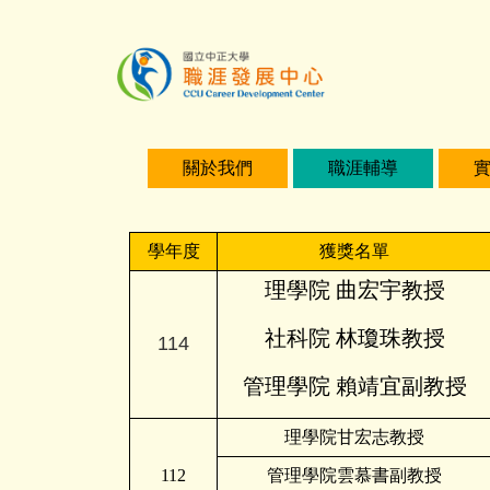
主
要
內
容
區
關於我們
職涯輔導
學年度
獲獎名單
理學院 曲宏宇教授
社科院 林瓊珠教授
114
管理學院 賴靖宜副教授
理學院甘宏志教授
112
管理
學院雲慕書副教授