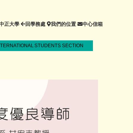
回
回
我
中
中正大學
回學務處
我們的位置
中心信箱
中
學
們
心
正
務
的
信
大
處
位
箱
NTERNATIONAL STUDENTS SECTION
學
置