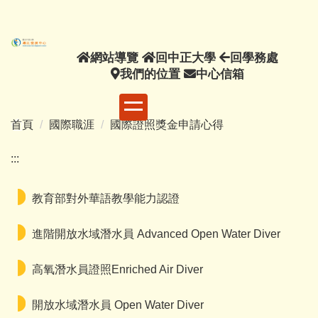
主
要
內
網
回
回
網站導覽
回中正大學
回學務處
容
站
我
中
中
學
我們的位置
中心信箱
區
導
們
正
心
務
覽
的
大
信
處
位
學
箱
首頁
國際職涯
國際證照獎金申請心得
置
:::
教育部對外華語教學能力認證
進階開放水域潛水員 Advanced Open Water Diver
高氧潛水員證照Enriched Air Diver
開放水域潛水員 Open Water Diver