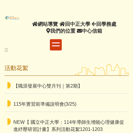
主
要
內
網
回
回
網站導覽
回中正大學
回學務處
容
站
我
中
中
學
我們的位置
中心信箱
區
導
們
正
心
務
覽
的
大
信
處
:::
位
學
箱
置
活動花絮
【職涯發展中心雙月刊｜第2期】
115年實習前準備說明會(3/25)
NEW【 國立中正大學：114年導師生增能心理健康促
進紓壓研習計畫】系列活動花絮1201-1203