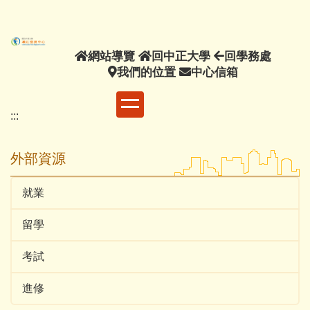
主
要
內
網
回
回
網站導覽
回中正大學
回學務處
容
站
我
中
中
學
我們的位置
中心信箱
區
導
們
正
心
務
覽
的
大
信
處
:::
位
學
箱
置
外部資源
就業
留學
考試
進修