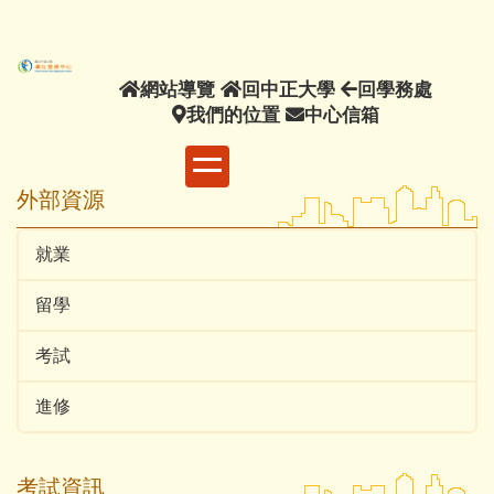
主
要
內
網
回
回
網站導覽
回中正大學
回學務處
容
站
我
中
中
學
我們的位置
中心信箱
區
導
們
正
心
務
覽
的
大
信
處
位
學
箱
外部資源
置
就業
留學
考試
進修
考試資訊