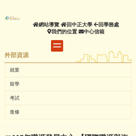
主
要
內
網
回
回
網站導覽
回中正大學
回學務處
容
站
我
中
中
學
我們的位置
中心信箱
區
導
們
正
心
務
覽
的
大
信
處
位
學
箱
外部資源
置
就業
留學
考試
進修