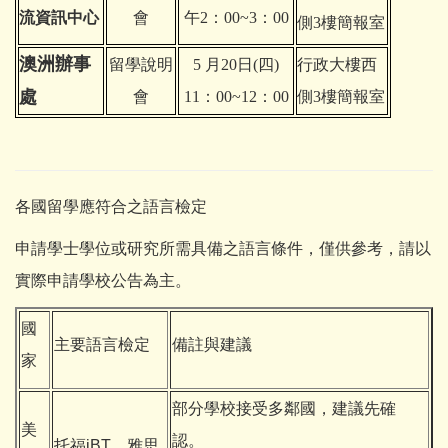
流資訊中心
會
午2：00~3：00
側3樓簡報室
澳洲辦事
留學說明
5
月20日(四)
行政大樓西
處
會
11：00~12：00
側3樓簡報室
各國留學應符合之語言檢定
申請學士學位或研究所需具備之語言條件，僅供參考，請以
實際申請學校公告為主。
國
主要語言檢定
備註與建議
家
部分學校接受多鄰國，建議先確
美
認。
托福iBT、雅思