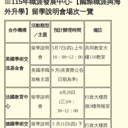
📅
115年職涯發展中心-【國際職涯與海
外升學】留學說明會場次一覽
活動類型
合作機構
預計辦理時間
備註
／主題
留學說明
5月7日(四) 上午
共同教室大
會
10：00~12：00
樓110教室
美國學術交
流基金會
美國求職
9
月(
依實際公告
攻略主題
日期為準
)
4月29日
法國教育中
留學說明
行政大樓西
(三)10：
心
會
側3樓簡報室
30~12：00
德國學術交
留學說明
5
月21日(四) 下
行政大樓西