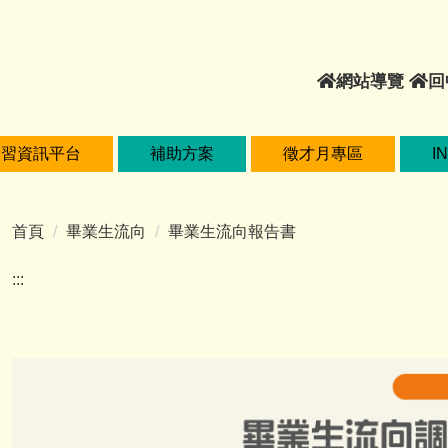
網
網站導覽
回
站
導
覽
實習資訊平台
補助方案
徵才月專區
I
首頁
畢業生流向
畢業生流向報告書
:::