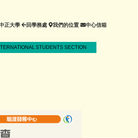
回
回
我
中
中正大學
回學務處
我們的位置
中心信箱
中
學
們
心
正
務
的
信
大
處
位
箱
NTERNATIONAL STUDENTS SECTION
學
置